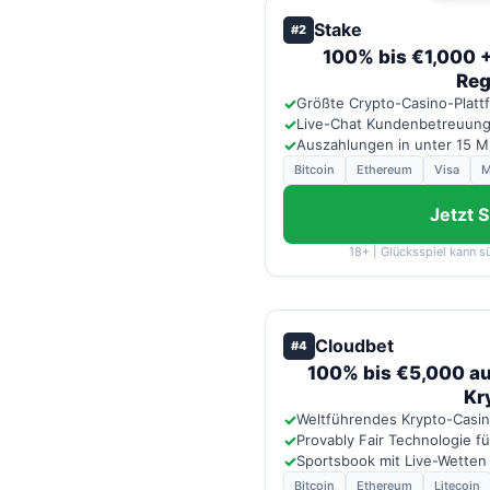
Stake
#2
100% bis €1,000 +
Reg
✓
Größte Crypto-Casino-Platt
✓
Live-Chat Kundenbetreuung
✓
Auszahlungen in unter 15 M
Bitcoin
Ethereum
Visa
M
Jetzt 
18+ | Glücksspiel kann s
Cloudbet
#4
100% bis €5,000 au
Kr
✓
Weltführendes Krypto-Casin
✓
Provably Fair Technologie f
✓
Sportsbook mit Live-Wetten 
Bitcoin
Ethereum
Litecoin