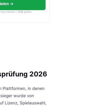
ielen →
chtig machen | AGB gelten
tsprüfung 2026
n Plattformen, in denen
tsieger wurde von
f Lizenz, Spielauswahl,