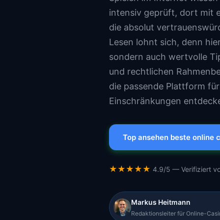
intensiv geprüft, dort mit
die absolut vertrauenswürd
Lesen lohnt sich, denn hier 
sondern auch wertvolle T
und rechtlichen Rahmenbed
die passende Plattform fü
Einschränkungen entdeck
Top ansehen beste online c
★★★★★
4.9/5 — Verifiziert v
Markus Heitmann
Redaktionsleiter für Online-Ca