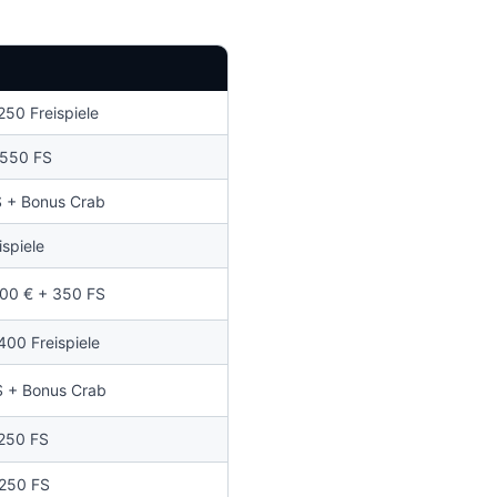
50 Freispiele
 550 FS
S + Bonus Crab
ispiele
000 € + 350 FS
00 Freispiele
S + Bonus Crab
250 FS
 250 FS