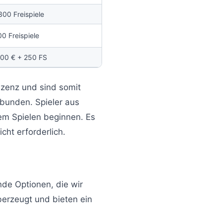
00 Freispiele
0 Freispiele
500 € + 250 FS
izenz und sind somit
ebunden. Spieler aus
em Spielen beginnen. Es
cht erforderlich.
de Optionen, die wir
berzeugt und bieten ein