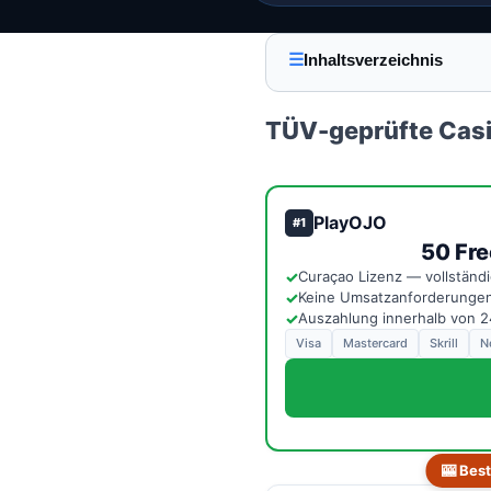
☰
Inhaltsverzeichnis
TÜV-geprüfte Cas
PlayOJO
#1
50 Fr
✓
Curaçao Lizenz — vollständi
✓
Keine Umsatzanforderungen 
✓
Auszahlung innerhalb von 2
Visa
Mastercard
Skrill
Ne
🎰 Bes