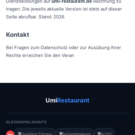
Dienstleistungen auf
umi-restaurant.de
Rechnung zu
tragen. Die jeweils aktuelle Version ist stets auf dieser
Seite abrufbar. Stand: 2026.
Kontakt
Bei Fragen zum Datenschutz oder zur Ausübung Ihrer
Rechte erreichen Sie den Veran
Umi
Restaurant
GLÜCKSSPIELSCHUTZ
🛡️
🛡️
🛡️
Gambling Therapy
BeGambleAware
NCPG
18+