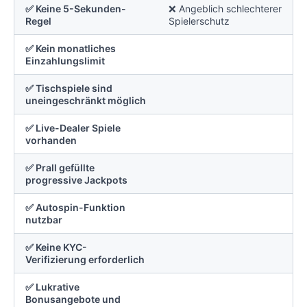
✅ Keine 5-Sekunden-
❌ Angeblich schlechterer
Regel
Spielerschutz
✅ Kein monatliches
Einzahlungslimit
✅ Tischspiele sind
uneingeschränkt möglich
✅ Live-Dealer Spiele
vorhanden
✅ Prall gefüllte
progressive Jackpots
✅ Autospin-Funktion
nutzbar
✅ Keine KYC-
Verifizierung erforderlich
✅ Lukrative
Bonusangebote und