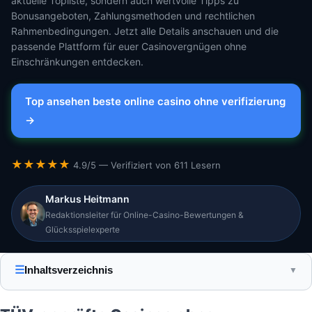
aktuelle Topliste, sondern auch wertvolle Tipps zu
Bonusangeboten, Zahlungsmethoden und rechtlichen
Rahmenbedingungen. Jetzt alle Details anschauen und die
passende Plattform für euer Casinovergnügen ohne
Einschränkungen entdecken.
Top ansehen beste online casino ohne verifizierung
→
★★★★★
4.9/5 — Verifiziert von 611 Lesern
Markus Heitmann
Redaktionsleiter für Online-Casino-Bewertungen &
Glücksspielexperte
☰
Inhaltsverzeichnis
▼