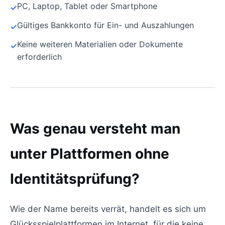
PC, Laptop, Tablet oder Smartphone
Gültiges Bankkonto für Ein- und Auszahlungen
Keine weiteren Materialien oder Dokumente
erforderlich
Was genau versteht man
unter Plattformen ohne
Identitätsprüfung?
Wie der Name bereits verrät, handelt es sich um
Glücksspielplattformen im Internet, für die keine