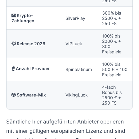
250 FS
300% bis
🎰 Krypto-
SilverPlay
2500 € +
Zahlungen
250 FS
100% bis
2000 € +
💥 Release 2026
VIPLuck
300
Freispiele
100% bis
☝️ Anzahl Provider
Spinplatinum
500 € + 100
Freispiele
4-fach
Bonus bis
🎲 Software-Mix
VikingLuck
2500 € +
250 FS
Sämtliche hier aufgeführten Anbieter operieren
mit einer gültigen europäischen Lizenz und sind