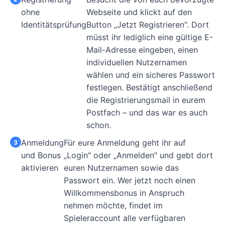
ohne
Webseite und klickt auf den
Identitätsprüfung
Button „Jetzt Registrieren". Dort
müsst ihr lediglich eine gültige E-
Mail-Adresse eingeben, einen
individuellen Nutzernamen
wählen und ein sicheres Passwort
festlegen. Bestätigt anschließend
die Registrierungsmail in eurem
Postfach – und das war es auch
schon.
Anmeldung
Für eure Anmeldung geht ihr auf
und Bonus
„Login" oder „Anmelden" und gebt dort
aktivieren
euren Nutzernamen sowie das
Passwort ein. Wer jetzt noch einen
Willkommensbonus in Anspruch
nehmen möchte, findet im
Spieleraccount alle verfügbaren