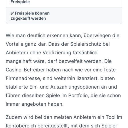
Freispiele
✅ Freispiele können
zugekauft werden
Wie man deutlich erkennen kann, überwiegen die
Vorteile ganz klar. Dass der Spielerschutz bei
Anbietern ohne Verifizierung tatsächlich
mangelhaft wäre, darf bezweifelt werden. Die
Casino-Betreiber haben nach wie vor eine feste
Firmenadresse, sind weiterhin lizenziert, bieten
etablierte Ein- und Auszahlungsoptionen an und
führen dieselben Spiele im Portfolio, die sie schon
immer angeboten haben.
Zudem wird bei den meisten Anbietern ein Tool im
Kontobereich bereitgestellt, mit dem sich Spieler