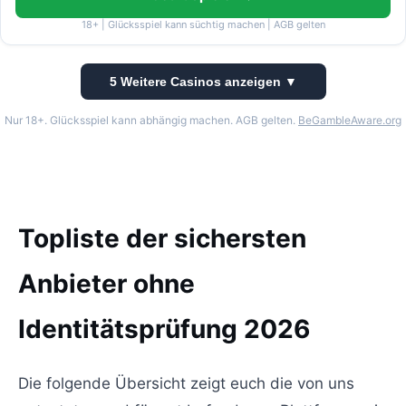
18+ | Glücksspiel kann süchtig machen | AGB gelten
5 Weitere Casinos anzeigen ▼
Nur 18+. Glücksspiel kann abhängig machen. AGB gelten.
BeGambleAware.org
Topliste der sichersten
Anbieter ohne
Identitätsprüfung 2026
Die folgende Übersicht zeigt euch die von uns