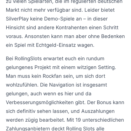
zu vielen Spielarten, die im regulierten deutschen
Markt nicht mehr verfügbar sind. Leider bietet
SilverPlay keine Demo-Spiele an – in dieser
Hinsicht sind andere Kontrahenten einen Schritt
voraus. Ansonsten kann man aber ohne Bedenken
ein Spiel mit Echtgeld-Einsatz wagen.
Bei RollingSlots erwartet euch ein rundum
gelungenes Projekt mit einem witzigen Setting.
Man muss kein Rockfan sein, um sich dort
wohlzufühlen. Die Navigation ist insgesamt
gelungen, auch wenn es hier und da
Verbesserungsmöglichkeiten gibt. Der Bonus kann
sich definitiv sehen lassen, und Auszahlungen
werden zügig bearbeitet. Mit 19 unterschiedlichen
Zahlungsanbietern deckt Rolling Slots alle